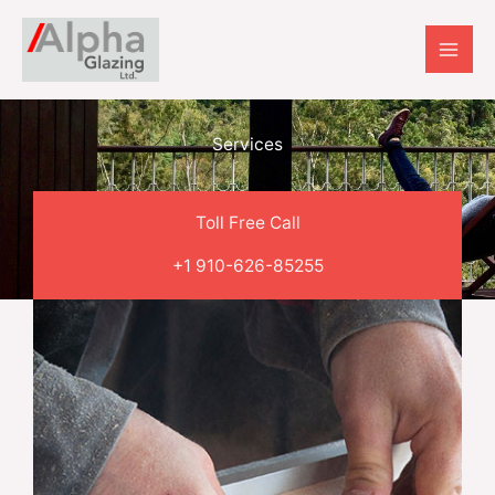
Skip
to
content
Services
Toll Free Call
+1 910-626-85255